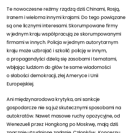
Te nowoczesne reżimy rządzą dziś Chinami, Rosją,
Iranem i wieloma innymi krajami. Do tego powiązane
są one licznymi interesami. Skorumpowane firmy
w jednym kraju współpracują ze skorumpowanymi
firmami w innych. Policja w jednym autorytarnym
kraju może uzbrajać i szkolić policję w innym,
a propagandyści dzielą się zasobami i tematami,
wbijając ludziom do głów te same wiadomości
o słabości demokracji, złej Ameryce i Unii
Europejskiej.
Ani międzynarodowa krytyka, ani sankcje
gospodarcze nie są już skutecznymi sposobami na
autokratów. Nawet masowe ruchy opozycyjne, od
Wenezueli przez Hongkong po Moskwę, mają dziś
znacznie utrudnione zadanie. Członków „Koncernu