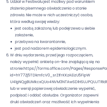
Udział w Festiwalu jest możliwy pod warunkiem
złożenia pisemnego oświadczenia o stanie
zdrowia. Nie może w nich uczestniczyć osoba,
która według swojej wiedzy:
jest osobą zakażoną lub podejrzewa u siebie
zakażenie,
przebywa na kwarantannie,
jest pod nadzorem epidemiologicznym.
W dniu wydarzenia, przed jego rozpoczęciem,
należy wypełnić ankietę on-line znajdującą się na
stronie:https://forms.office.com/Pages/ResponseP
id=hY77Zj5TDkmfcV0_srZIfrKKzAEizU5FipW
U4lgNQgBUMkcxQUo4NVM3NTAwSDlHSUJPQUJTRld
lub w wersji papierowej oświadczenie wypełnić,
podpisać i oddać obsłudze. Organizator zapewni
druki oświadczeń oraz możliwość ich wypełnienia